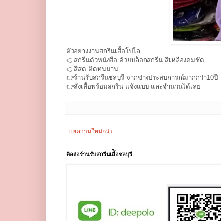
ตัวอย่างงานสกรีนเสื้อโปโล
👉สกรีนตัวหนังสือ ด้วยบล็อกสกรีน สีเหลืองคมชัด
👉สีสด ติดทนนาน
👉ร้านรับสกรีนชลบุรี​ จากช่างประสบการณ์​มากกว่า10ปี
👉สั่งเสื้อพร้อมสกรีน แจ้งแบบ และจำนวนได้เลย
บทความใหม่กว่า
ติอต่อร้านรับสกรีนเสื้ิอชลบุรี